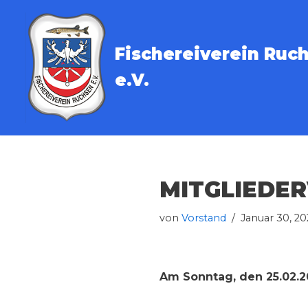
Zum
Fischereiverein Ruc
Inhalt
springen
e.V.
MITGLIEDE
von
Vorstand
Januar 30, 20
Am Sonntag, den 25.02.2