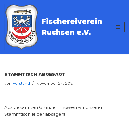
Zum
Fischereiverein
Inhalt
springen
Ruchsen e.V.
STAMMTISCH ABGESAGT
von
Vorstand
November 24, 2021
Aus bekannten Gründen müssen wir unseren
Stammtisch leider absagen!