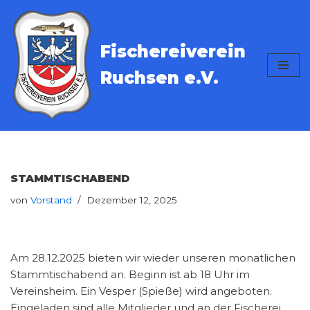
Zum
Fischereiverein
Inhalt
springen
Ruchsen e.V.
STAMMTISCHABEND
von
Vorstand
Dezember 12, 2025
Am 28.12.2025 bieten wir wieder unseren monatlichen
Stammtischabend an. Beginn ist ab 18 Uhr im
Vereinsheim. Ein Vesper (Spieße) wird angeboten.
Eingeladen sind alle Mitglieder und an der Fischerei