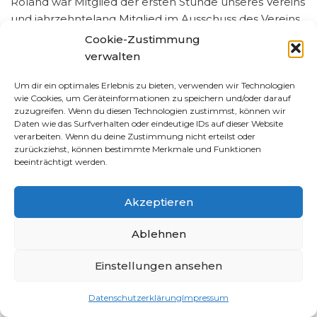
Roland war Mitglied der ersten Stunde unseres Vereins
und jahrzehntelang Mitglied im Ausschuss des Vereins.
Er war Beisitzer, Jugendleiter und später
Cookie-Zustimmung
stellvertretender Gewässerwart. Außerdem
verwalten
Biberbeauftragter des Vereins. Seine Leidenschaft war
die Fischerei und vor allem der Schutz der Natur.
Um dir ein optimales Erlebnis zu bieten, verwenden wir Technologien
wie Cookies, um Geräteinformationen zu speichern und/oder darauf
Roland war ein Mitglied das immer seine Meinung
zuzugreifen. Wenn du diesen Technologien zustimmst, können wir
gesagt hat. Hilfsbereitschaft war beim ihm sehr groß
Daten wie das Surfverhalten oder eindeutige IDs auf dieser Website
geschrieben und er war für den Verein immer am
verarbeiten. Wenn du deine Zustimmung nicht erteilst oder
zurückziehst, können bestimmte Merkmale und Funktionen
Start.
beeinträchtigt werden.
Wir werden ihm ein ehrendes Andenken bewahren!
Akzeptieren
Ablehnen
Einstellungen ansehen
Datenschutzerklärung
Impressum