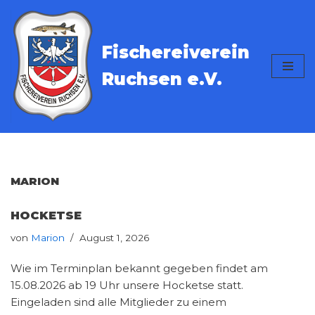
Zum
Fischereiverein
Inhalt
springen
Ruchsen e.V.
MARION
HOCKETSE
von
Marion
August 1, 2026
Wie im Terminplan bekannt gegeben findet am
15.08.2026 ab 19 Uhr unsere Hocketse statt.
Eingeladen sind alle Mitglieder zu einem