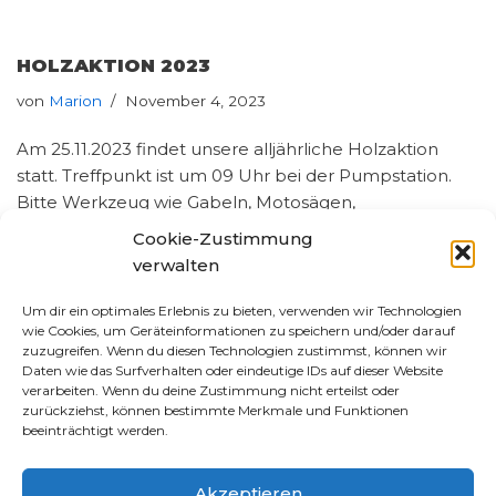
HOLZAKTION 2023
von
Marion
November 4, 2023
Am 25.11.2023 findet unsere alljährliche Holzaktion
statt. Treffpunkt ist um 09 Uhr bei der Pumpstation.
Bitte Werkzeug wie Gabeln, Motosägen,
Stangensägen u.ä. mitbringen. Anschließend
Cookie-Zustimmung
gegen…
Weiterlesen »
verwalten
Um dir ein optimales Erlebnis zu bieten, verwenden wir Technologien
wie Cookies, um Geräteinformationen zu speichern und/oder darauf
PLÄTZE MÄHEN
zuzugreifen. Wenn du diesen Technologien zustimmst, können wir
Daten wie das Surfverhalten oder eindeutige IDs auf dieser Website
von
Marion
Mai 21, 2023
verarbeiten. Wenn du deine Zustimmung nicht erteilst oder
zurückziehst, können bestimmte Merkmale und Funktionen
Am 03.06.2023 wollen wir unsere Plätze frei mähen.
beeinträchtigt werden.
Gearbeitet wird wieder in 2 Schichten a 2 Stunden.
Erste Schicht von 8 Uhr bis 10 Uhr…
Weiterlesen »
Akzeptieren